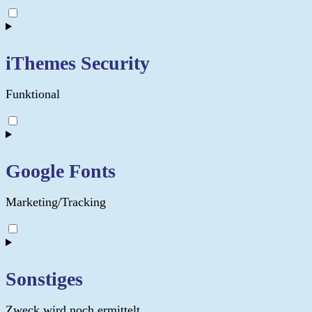
Consent
to
service
complianz
iThemes Security
Funktional
Consent
to
service
ithemes-
Google Fonts
security
Marketing/Tracking
Consent
to
service
google-
Sonstiges
fonts
Zweck wird noch ermittelt