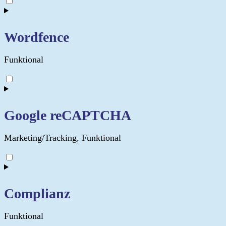
to
service
wordpress
Wordfence
Funktional
Consent
to
service
wordfence
Google reCAPTCHA
Marketing/Tracking, Funktional
Consent
to
service
google-
Complianz
recaptcha
Funktional