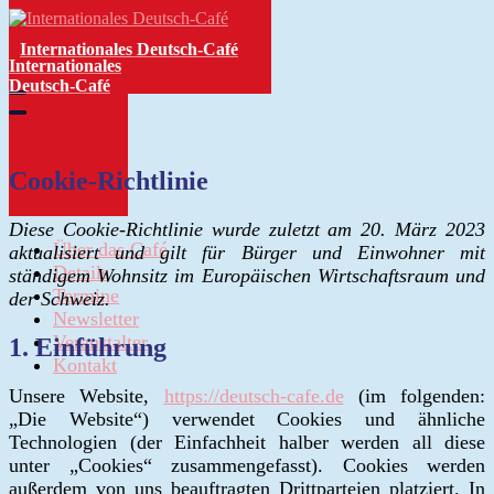
Zum
Inhalt
Internationales Deutsch-Café
springen
Internationales
Deutsch-Café
Cookie-Richtlinie
Diese Cookie-Richtlinie wurde zuletzt am 20. März 2023
Über das Café
aktualisiert und gilt für Bürger und Einwohner mit
Details
ständigem Wohnsitz im Europäischen Wirtschaftsraum und
Termine
der Schweiz.
Newsletter
Veranstalter
1. Einführung
Kontakt
Unsere Website,
https://deutsch-cafe.de
(im folgenden:
„Die Website“) verwendet Cookies und ähnliche
Technologien (der Einfachheit halber werden all diese
unter „Cookies“ zusammengefasst). Cookies werden
außerdem von uns beauftragten Drittparteien platziert. In