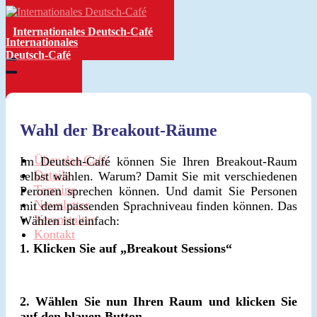
Zum
Inhalt
Internationales Deutsch-Café
springen
Internationales
Deutsch-Café
Wahl der Breakout-Räume
Über das Café
Im Deutsch-Café können Sie Ihren Breakout-Raum
Details
selbst wählen. Warum? Damit Sie mit verschiedenen
Termine
Peronen sprechen können. Und damit Sie Personen
Newsletter
mit dem passenden Sprachniveau finden können. Das
Veranstalter
Wählen ist einfach:
Kontakt
1. Klicken Sie auf „Breakout Sessions“
2. Wählen Sie nun Ihren Raum und klicken Sie
auf den blauen Button.